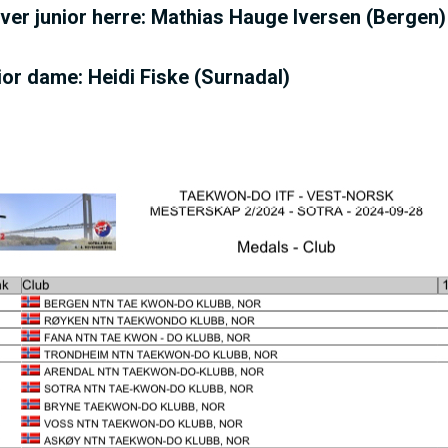
I
ver junior herre: Mathias Hauge Iversen (Bergen)
N
ior dame: Heidi Fiske (Surnadal)
M
E
N
U