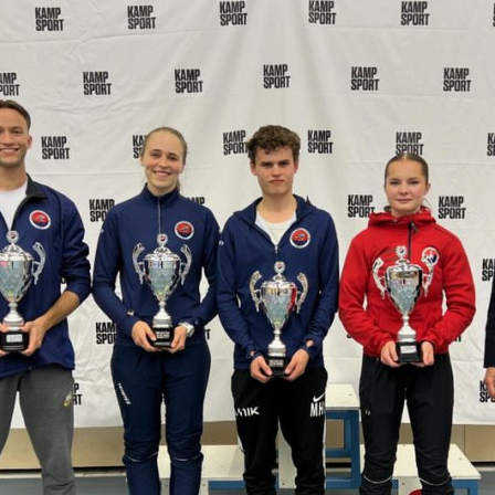
M
E
N
U
S
A
C
T