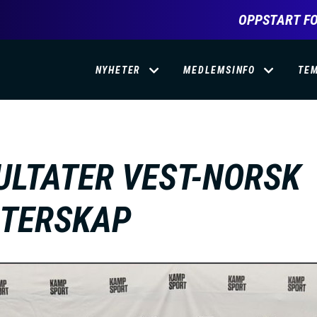
OPPSTART FO
D
NYHETER
MEDLEMSINFO
TE
O
M
ULTATER VEST-NORSK
A
TERSKAP
I
N