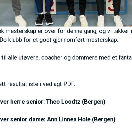
I
V
k mesterskap er over for denne gang, og vi takker
o klubb for et godt gjennomført mesterskap.
E
 til alle utøvere, coacher og dommere med et fantas
D
O
t resultatliste i vedlagt PDF.
M
ver herre senior: Theo Loodtz (Bergen)
A
ver senior dame: Ann Linnea Hole (Bergen)