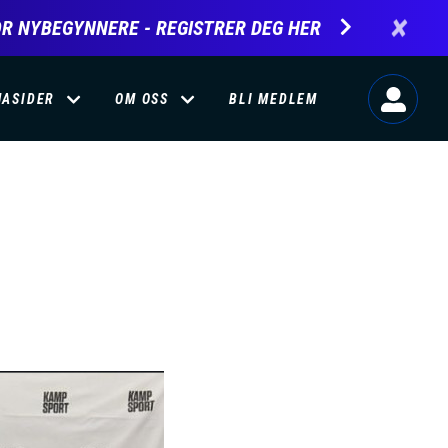
×
R NYBEGYNNERE - REGISTRER DEG HER
MASIDER
OM OSS
BLI MEDLEM