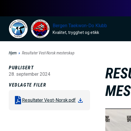
H
o
p
Bergen Taekwon-Do Klubb
p
Kvalitet, trygghet og etikk
t
i
Hjem
Resultater Vest-Norsk mesterskap
l
h
PUBLISERT
RES
o
28. september 2024
v
VEDLAGTE FILER
MES
e
d
Resultater Vest-Norsk.pdf
i
B
n
i
n
l