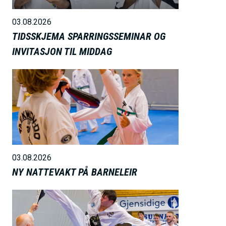
e
03.08.2026
TIDSSKJEMA SPARRINGSSEMINAR OG
INVITASJON TIL MIDDAG
B
i
l
d
e
03.08.2026
NY NATTEVAKT PÅ BARNELEIR
B
i