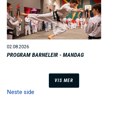
B
i
l
d
e
02.08.2026
PROGRAM BARNELEIR - MANDAG
VIS MER
Neste side