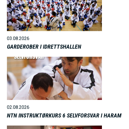
i
l
d
e
03.08.2026
GARDEROBER I IDRETTSHALLEN
B
i
l
d
e
02.08.2026
NTN INSTRUKTØRKURS 6 SELVFORSVAR I HARAM