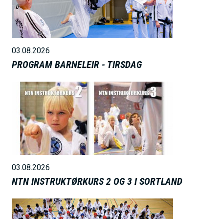
l
d
e
03.08.2026
PROGRAM BARNELEIR - TIRSDAG
B
i
l
d
e
03.08.2026
NTN INSTRUKTØRKURS 2 OG 3 I SORTLAND
B