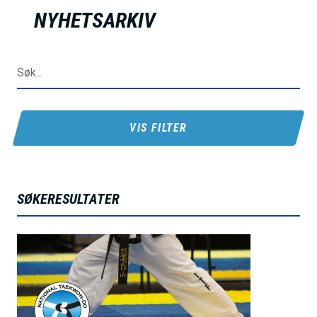
h
NYHETSARKIV
o
l
d
VIS FILTER
SØKERESULTATER
B
i
l
d