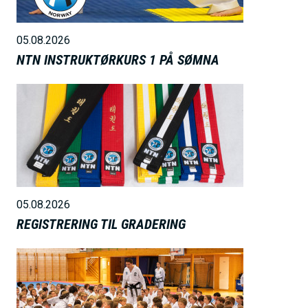
e
05.08.2026
NTN INSTRUKTØRKURS 1 PÅ SØMNA
B
i
l
d
e
05.08.2026
REGISTRERING TIL GRADERING
B
i
l