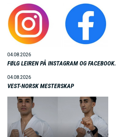
B
i
l
d
e
04.08.2026
FØLG LEIREN PÅ INSTAGRAM OG FACEBOOK.
04.08.2026
VEST-NORSK MESTERSKAP
B
i
l
d