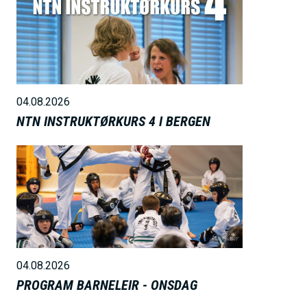
i
l
d
e
04.08.2026
NTN INSTRUKTØRKURS 4 I BERGEN
B
i
l
d
e
04.08.2026
PROGRAM BARNELEIR - ONSDAG