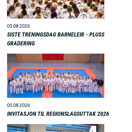
d
e
05.08.2026
SISTE TRENINGSDAG BARNELEIR - PLUSS
GRADERING
B
i
l
d
e
05.08.2026
INVITASJON TIL REGIONSLAGSUTTAK 2026
B