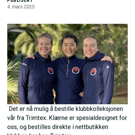
PUBLISERT
h
4. mars 2025
o
l
B
d
i
l
d
e
Det er nå mulig å bestille klubbkolleksjonen
vår fra Trimtex‭. ‬Klærne er spesialdesignet for
oss‭, ‬og bestilles direkte i nettbutikken