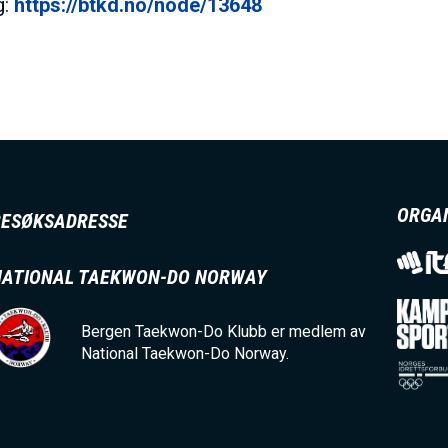
I
g:
https://btkd.no/node/13648
N
M
E
ORGA
BESØKSADRESSE
N
NATIONAL TAEKWON-DO NORWAY
U
Bergen Taekwon-Do Klubb er medlem av
National Taekwon-Do Norway.