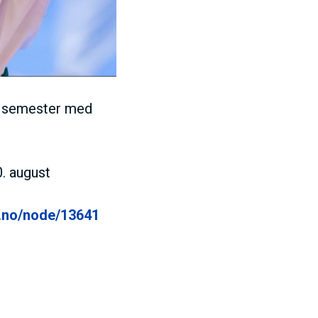
tt semester med
0. august
d.no/node/13641