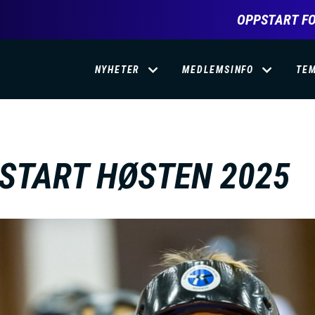
OPPSTART FO
D
NYHETER
MEDLEMSINFO
TE
O
M
START HØSTEN 2025
A
I
N