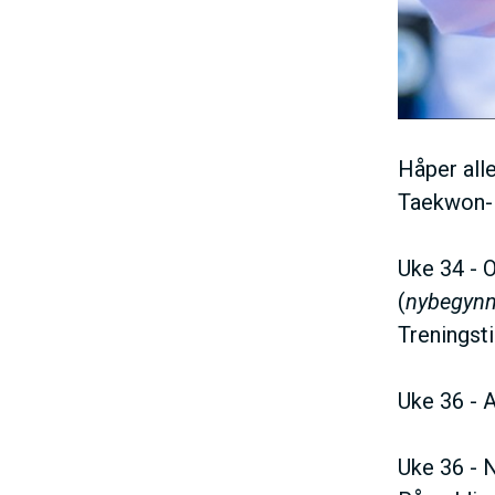
Håper all
Taekwon-
Uke 34 - O
(
nybegynn
Treningst
Uke 36 - A
Uke 36 - 