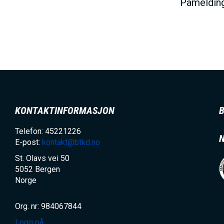
Påmeldin
KONTAKTINFORMASJON
Telefon: 45221226
E-post:
kontakt@btkd.no
St. Olavs vei 50
5052
Bergen
Norge
Org. nr: 984067844
Logg på