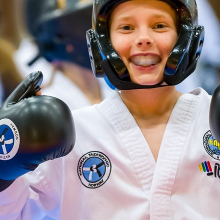
M
E
N
U
S
A
C
T