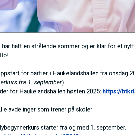
I
V
E
e har hatt en strålende sommer og er klar for et ny
Do!
D
ppstart for partier i Haukelandshallen fra onsdag 2
O
erkurs fra 1. september
)
ider for Haukelandshallen høsten 2025:
https://btk
M
lle avdelinger som trener på skoler
A
Nybegynnerkurs starter fra og med 1. september.