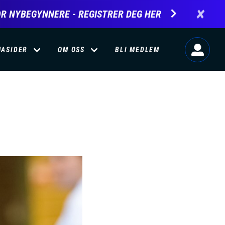
×
R NYBEGYNNERE - REGISTRER DEG HER
MASIDER
OM OSS
BLI MEDLEM